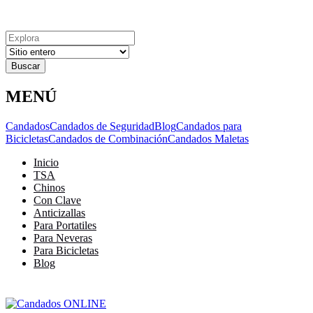
Explora
Cerrar
Menu
Cerrar
Resultados
para
MENÚ
Candados
Candados de Seguridad
Blog
Candados para
Bicicletas
Candados de Combinación
Candados Maletas
Inicio
TSA
Chinos
Con Clave
Anticizallas
Para Portatiles
Para Neveras
Para Bicicletas
Blog