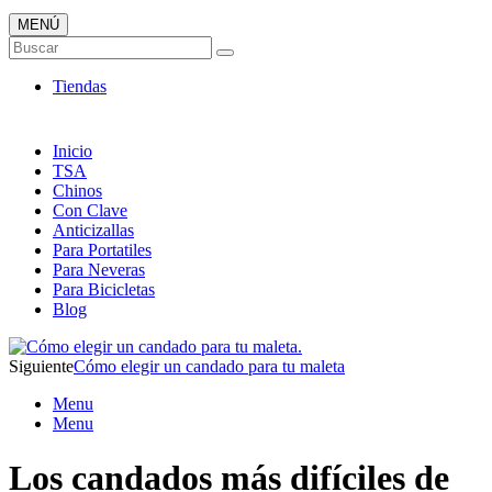
MENÚ
Candados ONLINE
Buscar
Envió 24/7!!!
Tiendas
Inicio
TSA
Chinos
Con Clave
Anticizallas
Para Portatiles
Para Neveras
Para Bicicletas
Blog
Siguiente
Cómo elegir un candado para tu maleta
Menu
Menu
Los candados más difíciles de