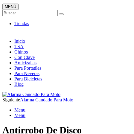
MENÚ
Candados ONLINE
Buscar
Envió 24/7!!!
Tiendas
Inicio
TSA
Chinos
Con Clave
Anticizallas
Para Portatiles
Para Neveras
Para Bicicletas
Blog
Siguiente
Alarma Candado Para Moto
Menu
Menu
Antirrobo De Disco