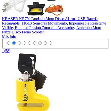
KRASER KR7Y Candado Moto Disco Alarma USB Batería
Recargable, 110dB Sensores Movimiento, Impermeable Resistente
Visible, Bloqueo Presión 7mm con Accesorios, Antirrobo Moto
Pinza Disco Freno Scooter
Más Info
(58)