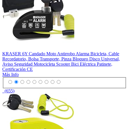
KRASER 6Y Candado Moto Antirrobo Alarma Bicicleta, Cable
Recordatorio, Bolsa Transporte, Pinza Bloqueo Disco Universal,
Aviso Seguridad Motocicleta Scooter Bici Eléctrica Patinete,
Certificación CE
Más Info
(655)