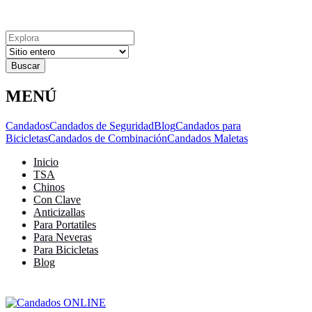
Explora
Cerrar
Menu
Cerrar
Resultados
para
MENÚ
Candados
Candados de Seguridad
Blog
Candados para
Bicicletas
Candados de Combinación
Candados Maletas
Inicio
TSA
Chinos
Con Clave
Anticizallas
Para Portatiles
Para Neveras
Para Bicicletas
Blog