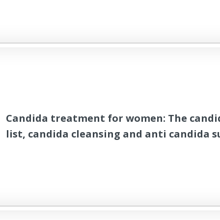
Gimnasio. andado seguridad equipaje Pla
Candida treatment for women: The candid
list, candida cleansing and anti candida
to fight back