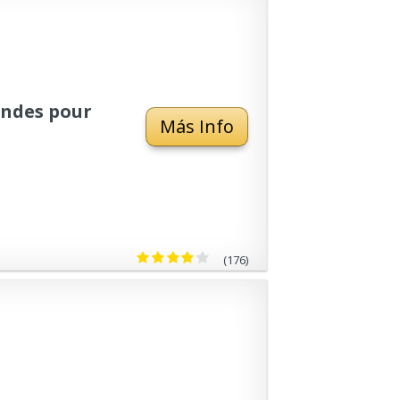
andes pour
Más Info
(176)