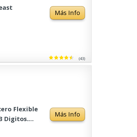
east
Más Info
(43)
ero Flexible
Más Info
 Digitos.
 Taquilla