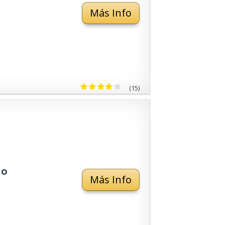
Más Info
(15)
do
Más Info