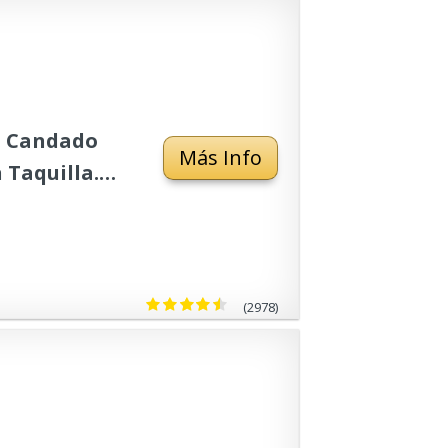
. Candado
Más Info
 Taquilla.
do Taquilla
e Plata 1
(2978)