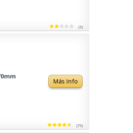
(1)
 70mm
Más Info
(71)