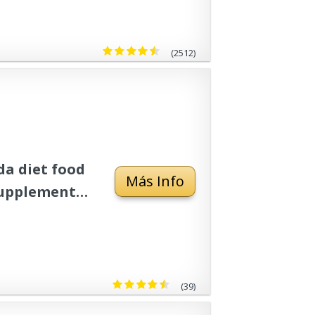
ta 1
(2512)
a diet food
Más Info
 supplements
(39)