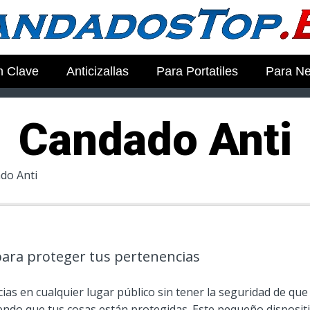
 Clave
Anticizallas
Para Portatiles
Para N
Candado Anti
do Anti
para proteger tus pertenencias
as en cualquier lugar público sin tener la seguridad de que
ndo que tus cosas están protegidas. Este pequeño dispositi