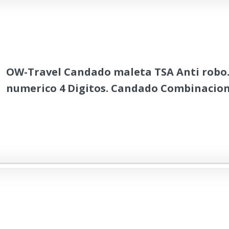
OW-Travel Candado maleta TSA Anti robo
numerico 4 Digitos. Candado Combinacion
Candados para mochilas y maletas. Canda
Gimnasio. TSA Candado seguridad equipaj