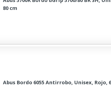
Abus 5700K Bordo uGrip 5700/80 BK SH, Uni
80 cm
Abus Bordo 6055 Antirrobo, Unisex, Rojo, 