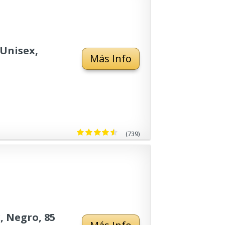
Unisex,
Más Info
(739)
, Negro, 85