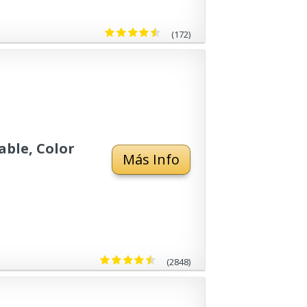
(172)
ble, Color
Más Info
(2848)