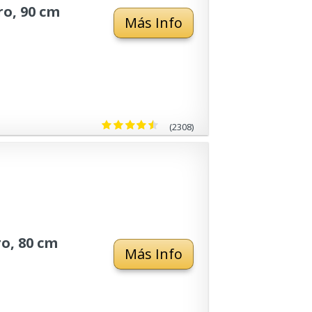
o, 90 cm
Más Info
(2308)
o, 80 cm
Más Info