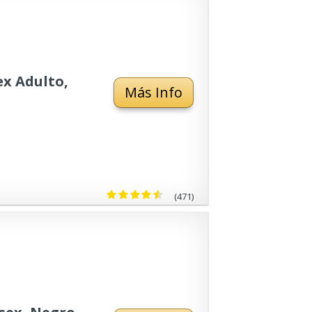
ex Adulto,
Más Info
(471)