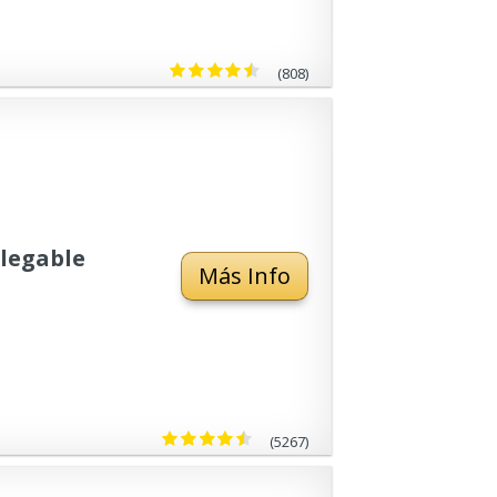
(808)
Plegable
Más Info
(5267)