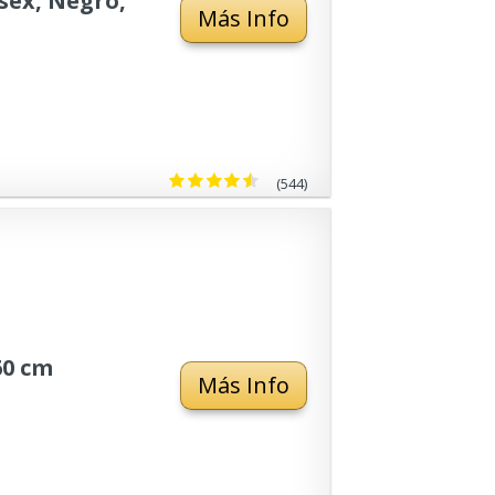
sex, Negro,
Más Info
(544)
60 cm
Más Info