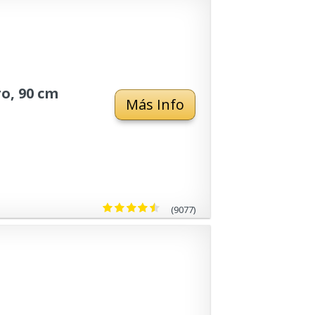
o, 90 cm
Más Info
(9077)