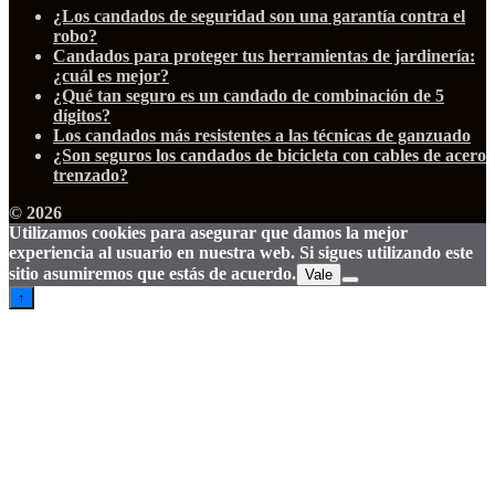
¿Los candados de seguridad son una garantía contra el
robo?
Candados para proteger tus herramientas de jardinería:
¿cuál es mejor?
¿Qué tan seguro es un candado de combinación de 5
dígitos?
Los candados más resistentes a las técnicas de ganzuado
¿Son seguros los candados de bicicleta con cables de acero
trenzado?
© 2026
Utilizamos cookies para asegurar que damos la mejor
experiencia al usuario en nuestra web. Si sigues utilizando este
sitio asumiremos que estás de acuerdo.
Vale
↑