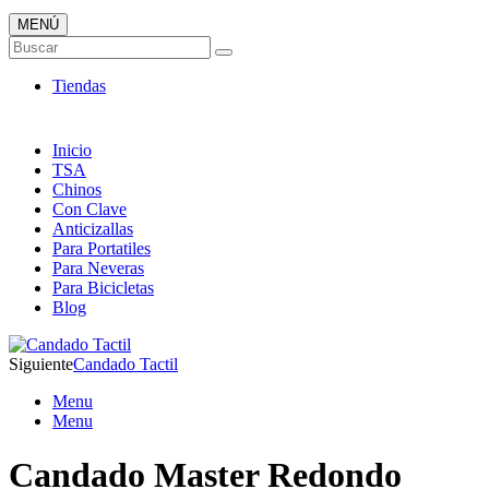
MENÚ
Candados ONLINE
Buscar
Envió 24/7!!!
Tiendas
Inicio
TSA
Chinos
Con Clave
Anticizallas
Para Portatiles
Para Neveras
Para Bicicletas
Blog
Siguiente
Candado Tactil
Menu
Menu
Candado Master Redondo