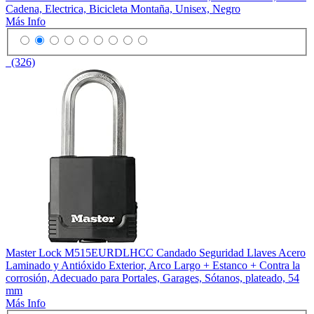
Cadena, Electrica, Bicicleta Montaña, Unisex, Negro
Más Info
(326)
Master Lock M515EURDLHCC Candado Seguridad Llaves Acero
Laminado y Antióxido Exterior, Arco Largo + Estanco + Contra la
corrosión, Adecuado para Portales, Garages, Sótanos, plateado, 54
mm
Más Info