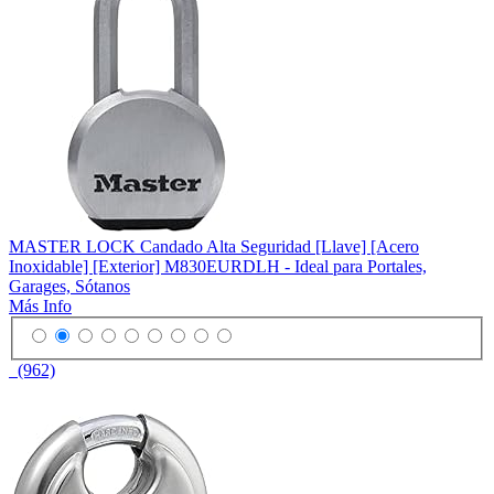
MASTER LOCK Candado Alta Seguridad [Llave] [Acero
Inoxidable] [Exterior] M830EURDLH - Ideal para Portales,
Garages, Sótanos
Más Info
(962)