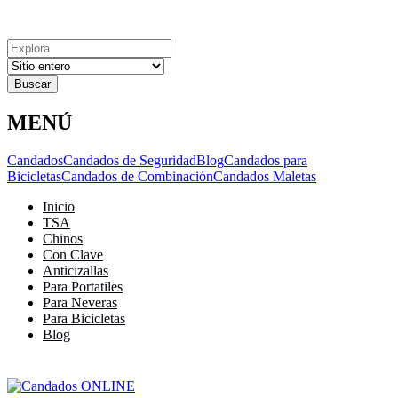
Explora
Cerrar
Menu
Cerrar
Resultados
para
MENÚ
Candados
Candados de Seguridad
Blog
Candados para
Bicicletas
Candados de Combinación
Candados Maletas
Inicio
TSA
Chinos
Con Clave
Anticizallas
Para Portatiles
Para Neveras
Para Bicicletas
Blog