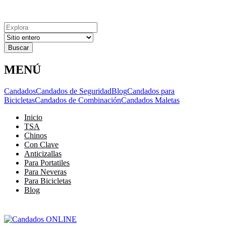
Explora
Cerrar
Menu
Cerrar
Resultados
para
MENÚ
Candados
Candados de Seguridad
Blog
Candados para
Bicicletas
Candados de Combinación
Candados Maletas
Inicio
TSA
Chinos
Con Clave
Anticizallas
Para Portatiles
Para Neveras
Para Bicicletas
Blog