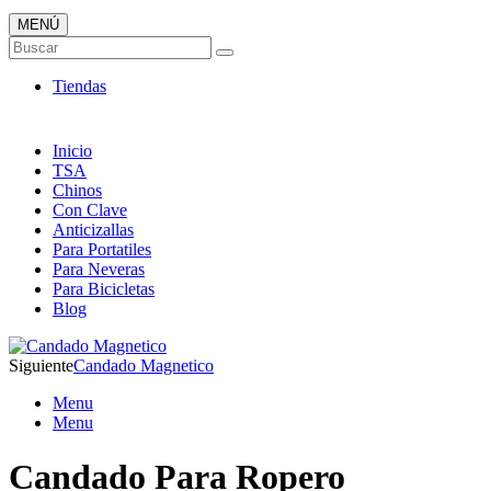
MENÚ
Candados ONLINE
Buscar
Envió 24/7!!!
Tiendas
Inicio
TSA
Chinos
Con Clave
Anticizallas
Para Portatiles
Para Neveras
Para Bicicletas
Blog
Siguiente
Candado Magnetico
Menu
Menu
Candado Para Ropero