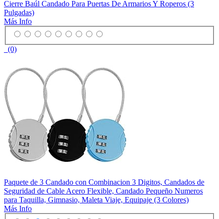
Cierre Baúl Candado Para Puertas De Armarios Y Roperos (3
Pulgadas)
Más Info
(0)
Paquete de 3 Candado con Combinacion 3 Digitos, Candados de
Seguridad de Cable Acero Flexible, Candado Pequeño Numeros
para Taquilla, Gimnasio, Maleta Viaje, Equipaje (3 Colores)
Más Info