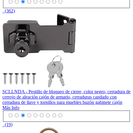
(362)
SCLLNDA - Pestillo de bloqueo de cierre, color negro, cerradura de
cerrojo de aleación cajón de armario, cerraduras candado con
cerradura de llave y tornillos para muebles buzón gabinete cajón
Más Info
(19)