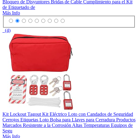
Bloqueo de Disyuntores Bridas de Cable Cumplimiento para el Kit
de Etiquetado de
Más Info
(4)
Kit Lockout Tagout Kit Eléctrico Loto con Candados de Seguridad
Cerrojos Etiquetas Loto Bolsa para Llaves para Cerradura Productos
Marcados Resistente a la Corrosión Altas Temperaturas Equipos de
Segu
Más Info