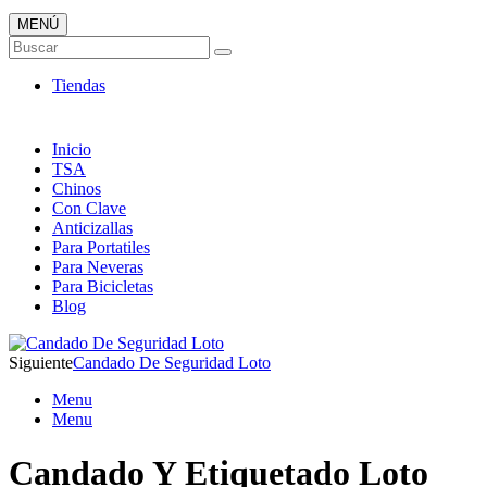
MENÚ
Candados ONLINE
Buscar
Envió 24/7!!!
Tiendas
Inicio
TSA
Chinos
Con Clave
Anticizallas
Para Portatiles
Para Neveras
Para Bicicletas
Blog
Siguiente
Candado De Seguridad Loto
Menu
Menu
Candado Y Etiquetado Loto