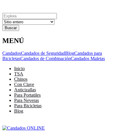
Explora
Cerrar
Menu
Cerrar
Resultados
para
MENÚ
Candados
Candados de Seguridad
Blog
Candados para
Bicicletas
Candados de Combinación
Candados Maletas
Inicio
TSA
Chinos
Con Clave
Anticizallas
Para Portatiles
Para Neveras
Para Bicicletas
Blog