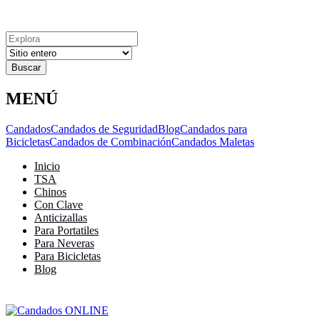
Explora
Cerrar
Menu
Cerrar
Resultados
para
MENÚ
Candados
Candados de Seguridad
Blog
Candados para
Bicicletas
Candados de Combinación
Candados Maletas
Inicio
TSA
Chinos
Con Clave
Anticizallas
Para Portatiles
Para Neveras
Para Bicicletas
Blog