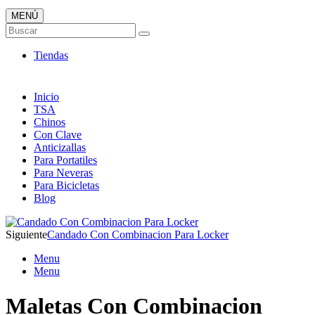
MENÚ
Candados ONLINE
Buscar
Envió 24/7!!!
Tiendas
Inicio
TSA
Chinos
Con Clave
Anticizallas
Para Portatiles
Para Neveras
Para Bicicletas
Blog
Siguiente
Candado Con Combinacion Para Locker
Menu
Menu
Maletas Con Combinacion