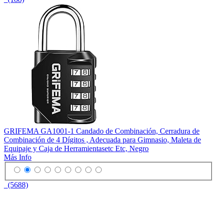
GRIFEMA GA1001-1 Candado de Combinación, Cerradura de
Combinación de 4 Dígitos , Adecuada para Gimnasio, Maleta de
Equipaje y Caja de Herramientasetc Etc, Negro
Más Info
(5688)