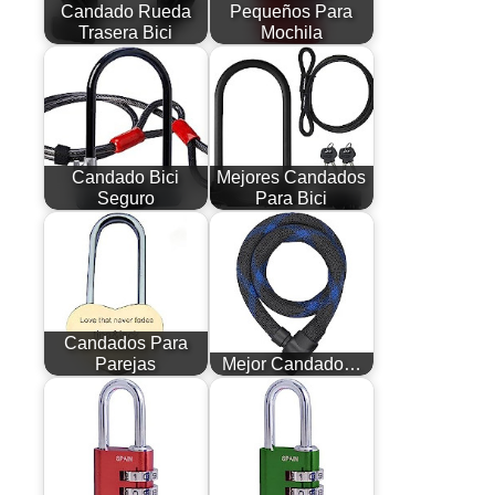
Candado Rueda
Pequeños Para
Trasera Bici
Mochila
Candado Bici
Mejores Candados
Seguro
Para Bici
Candados Para
Parejas
Mejor Candado…