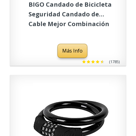
BIGO Candado de Bicicleta
Seguridad Candado de
Cable Mejor Combinación
con Flexible Montaje Cable
de Bloqueo antirrobo Alta
Más Info
Seguridad para la Bicicleta
al Aire Libre 180cm X12mm
(1785)