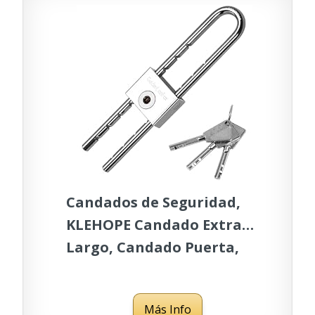
Candados de Seguridad,
KLEHOPE Candado Extra
Largo, Candado Puerta,
Viene con 3 Llaves,
Adecuadas para Casilleros
Más Info
de Almacenamiento,