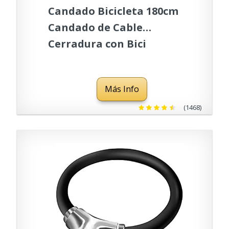
Candado Bicicleta 180cm
Candado de Cable
Cerradura con Bici
Combinacion 5 Dígitos
Candados Antirrobo
Más Info
Bicicletas Ideal para
Bicicleta Monopatín
(1468)
Paseante Cortacésped