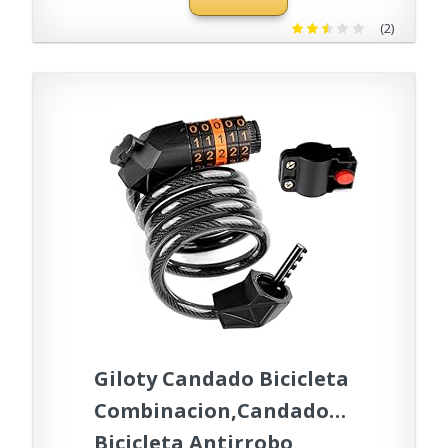
Cobertizos, Garajes,
(2)
Cercas Y Uso En Interiores
Giloty Candado Bicicleta
Combinacion,Candado
Bicicleta Antirrobo