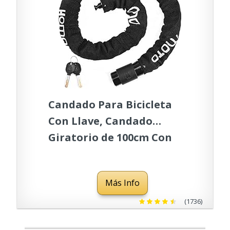
Candado Para Bicicleta
Con Llave, Candado
Giratorio de 100cm Con
Cubierta Impermeable,
Candado de Cadena Para
Más Info
Cochecito de Motocicleta,
Cadena de Acero de 6mm,
(1736)
2 Llaves, Negro