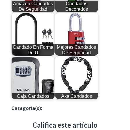
Amazon Candados
Candados
De Seguridad
Decorados
Candado En Forma
Mejores Candados
De U
De Seguridad
Caja Candados
Axa Candados
Categoría(s):
Candados Para Bicicletas
Califica este artículo