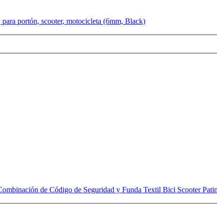
 para portón, scooter, motocicleta (6mm, Black)
binación de Código de Seguridad y Funda Textil Bici Scooter Pati