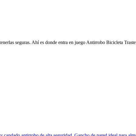
tenerlas seguras. Ahí es donde entra en juego Antirrobo Bicicleta Traster
y candado antirrobo de alta seguridad. Gancho de pared ideal para almace