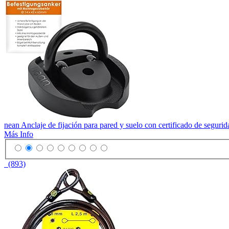
nean Anclaje de fijación para pared y suelo con certificado de segur
Más Info
(893)