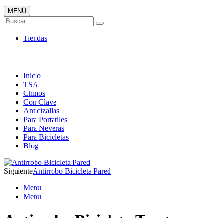
MENÚ
Candados ONLINE
Buscar
Envió 24/7!!!
Tiendas
Inicio
TSA
Chinos
Con Clave
Anticizallas
Para Portatiles
Para Neveras
Para Bicicletas
Blog
Siguiente
Antirrobo Bicicleta Pared
Menu
Menu