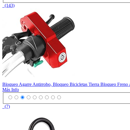
(143)
Bloqueo Agarre Antirrobo, Bloqueo Bicicletas Tierra Bloqueo Freno A
Más Info
(7)