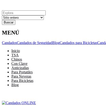
Explora
Cerrar
Menu
Cerrar
Resultados
para
MENÚ
Candados
Candados de Seguridad
Blog
Candados para Bicicletas
Cand
Inicio
TSA
Chinos
Con Clave
Anticizallas
Para Portatiles
Para Neveras
Para Bicicletas
Blog