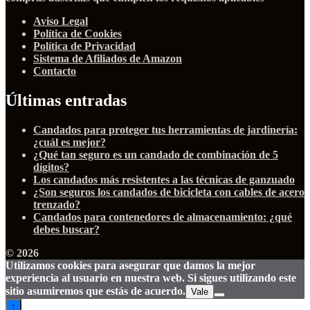
Aviso Legal
Política de Cookies
Política de Privacidad
Sistema de Afiliados de Amazon
Contacto
Últimas entradas
Candados para proteger tus herramientas de jardinería:
¿cuál es mejor?
¿Qué tan seguro es un candado de combinación de 5
dígitos?
Los candados más resistentes a las técnicas de ganzuado
¿Son seguros los candados de bicicleta con cables de acero
trenzado?
Candados para contenedores de almacenamiento: ¿qué
debes buscar?
© 2026
Utilizamos cookies para asegurar que damos la mejor
experiencia al usuario en nuestra web. Si sigues utilizando este
sitio asumiremos que estás de acuerdo.
Vale
↑