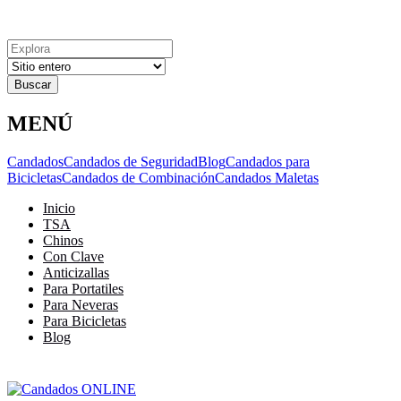
Explora
Cerrar
Menu
Cerrar
Resultados
para
MENÚ
Candados
Candados de Seguridad
Blog
Candados para
Bicicletas
Candados de Combinación
Candados Maletas
Inicio
TSA
Chinos
Con Clave
Anticizallas
Para Portatiles
Para Neveras
Para Bicicletas
Blog