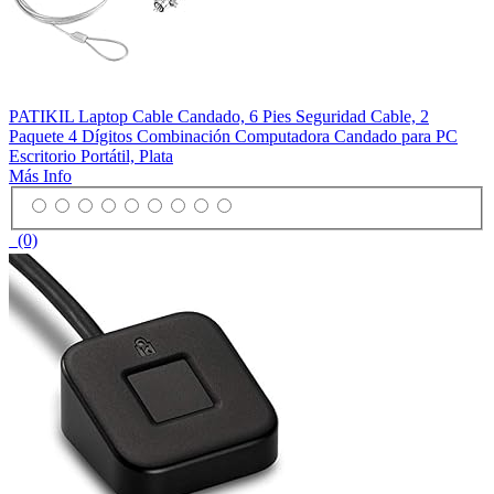
PATIKIL Laptop Cable Candado, 6 Pies Seguridad Cable, 2
Paquete 4 Dígitos Combinación Computadora Candado para PC
Escritorio Portátil, Plata
Más Info
(0)