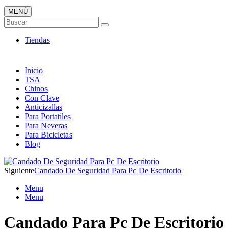
MENÚ
Candados ONLINE
Buscar
Envió 24/7!!!
Tiendas
Inicio
TSA
Chinos
Con Clave
Anticizallas
Para Portatiles
Para Neveras
Para Bicicletas
Blog
Siguiente
Candado De Seguridad Para Pc De Escritorio
Menu
Menu
Candado Para Pc De Escritorio