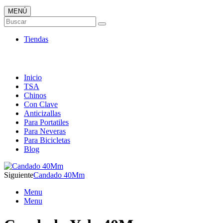
MENÚ
Candados ONLINE
Buscar
Envió 24/7!!!
Tiendas
Inicio
TSA
Chinos
Con Clave
Anticizallas
Para Portatiles
Para Neveras
Para Bicicletas
Blog
Siguiente
Candado 40Mm
Menu
Menu