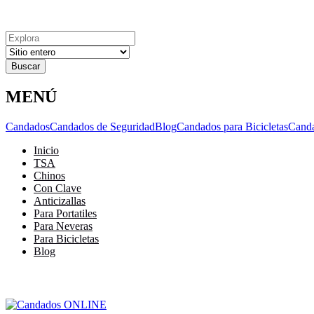
Explora
Cerrar
Menu
Cerrar
Resultados
para
MENÚ
Candados
Candados de Seguridad
Blog
Candados para Bicicletas
Cand
Inicio
TSA
Chinos
Con Clave
Anticizallas
Para Portatiles
Para Neveras
Para Bicicletas
Blog