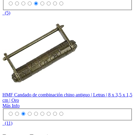
(5)
HMF Candado de combinación chino antiguo | Letras | 8 x 3,5 x 1,5
cm | Oro
Más Info
(11)