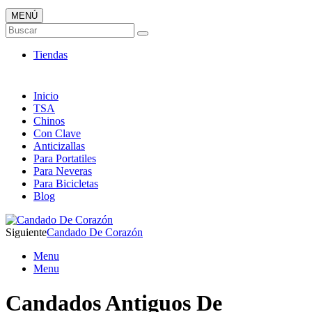
MENÚ
Candados ONLINE
Buscar
Envió 24/7!!!
Tiendas
Inicio
TSA
Chinos
Con Clave
Anticizallas
Para Portatiles
Para Neveras
Para Bicicletas
Blog
Siguiente
Candado De Corazón
Menu
Menu
Candados Antiguos De