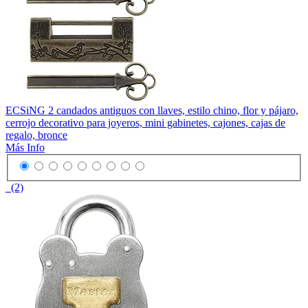
ECSiNG 2 candados antiguos con llaves, estilo chino, flor y pájaro,
cerrojo decorativo para joyeros, mini gabinetes, cajones, cajas de
regalo, bronce
Más Info
(2)