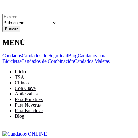
Explora
Cerrar
Menu
Cerrar
Resultados
para
MENÚ
Candados
Candados de Seguridad
Blog
Candados para
Bicicletas
Candados de Combinación
Candados Maletas
Inicio
TSA
Chinos
Con Clave
Anticizallas
Para Portatiles
Para Neveras
Para Bicicletas
Blog