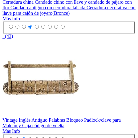
Cerradura china Candado chino con llave y candado de pájaro con
flor Candado antiguo con cerradura tallada Cerradura decorativa con
llave para cajón de joyero(Bronce)
Más Info
(43)
Vintage Inglés Antiguo Palabras Bloqueo Padlock/clave para
Maletín y Caja código de vuelta
Más Info