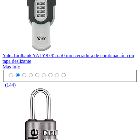
Yale-Toolbank YALY87955-50 mm cerradura de combinación con
tapa deslizante
Más Info
(144)