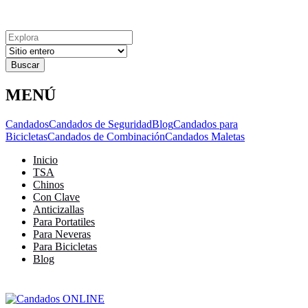
Explora
Cerrar
Menu
Cerrar
Resultados
para
MENÚ
Candados
Candados de Seguridad
Blog
Candados para
Bicicletas
Candados de Combinación
Candados Maletas
Inicio
TSA
Chinos
Con Clave
Anticizallas
Para Portatiles
Para Neveras
Para Bicicletas
Blog