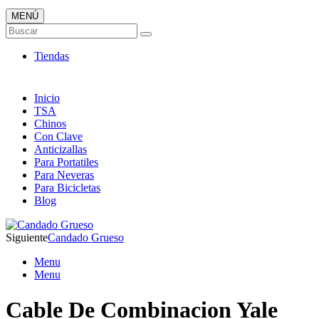
MENÚ
Candados ONLINE
Buscar
Envió 24/7!!!
Tiendas
Inicio
TSA
Chinos
Con Clave
Anticizallas
Para Portatiles
Para Neveras
Para Bicicletas
Blog
Siguiente
Candado Grueso
Menu
Menu
Cable De Combinacion Yale