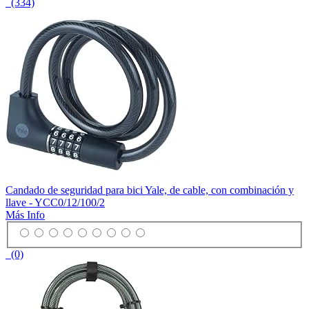
(334)
Candado de seguridad para bici Yale, de cable, con combinación y
llave - YCC0/12/100/2
Más Info
(0)