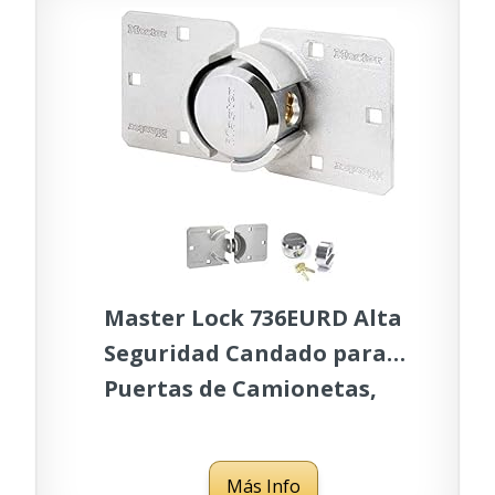
Master Lock 736EURD Alta
Seguridad Candado para
Puertas de Camionetas,
Candado Redondo +
Aldaba, óptimo para
Más Info
Furgonetas, Camiones,