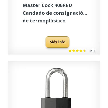
Master Lock 406RED
Candado de consignación
de termoplástico
dieléctrico 406, Rojo, 9.8
cm x 6.6 cm x 3.2 cm
Más Info
(40)