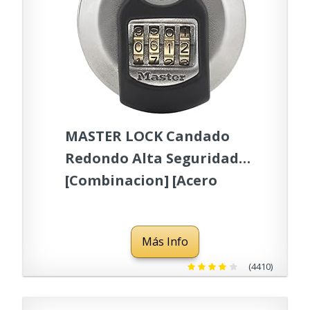
MASTER LOCK Candado
Redondo Alta Seguridad
[Combinacion] [Acero
Inoxidable] [Exterior]
M40EURDNUM - Ideal para
Más Info
Portales, Garages,
Sótanos
(4410)