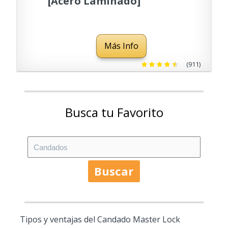
[Acero Laminado]
[Exterior] [Arco M]
M1EURTRILH - Ideal para
Más Info
Portales, Garages,
Sótanos
(911)
Busca tu Favorito
Buscar
Tipos y ventajas del Candado Master Lock