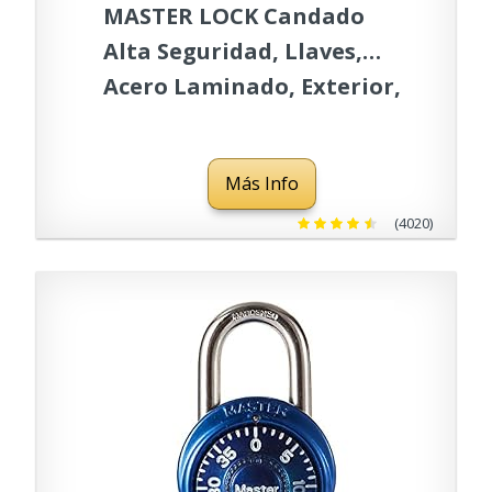
MASTER LOCK Candado
Alta Seguridad, Llaves,
Acero Laminado, Exterior,
Archo M, M1EURDLF - para
Portales, Garages,
Más Info
Sótanos, Color Plateado,
45 mm
(4020)