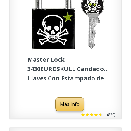
Master Lock
3430EURDSKULL Candado a
Llaves Con Estampado de
Calavera, Calavera, 5,3 x 3
x 1,5 cm
Más Info
(820)