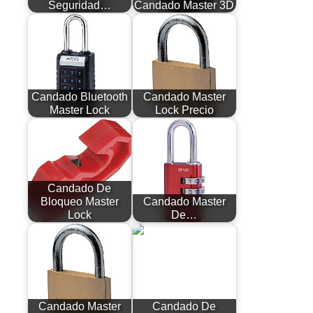
Seguridad…
Candado Master 3D
Candado Bluetooth
Candado Master
Master Lock
Lock Precio
Candado De
Bloqueo Master
Candado Master
Lock
De…
Candado Master
Candado De